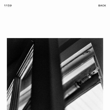
1159
BACK