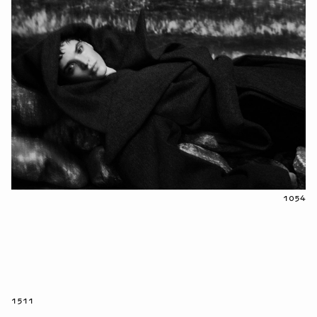
1054
1511