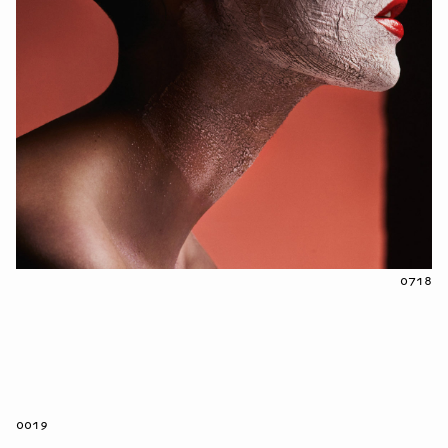
0718
0019