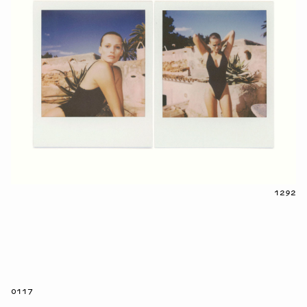
1292
0117