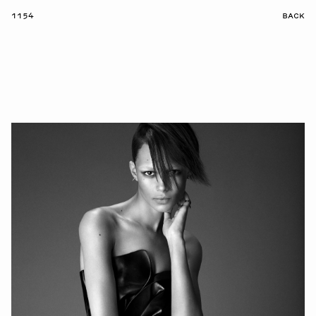
1154
BACK