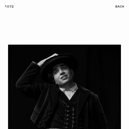
1072
BACK