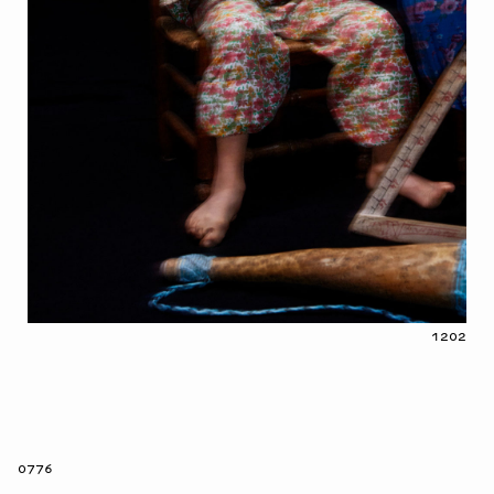
1202
0776