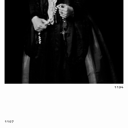
1194
1107