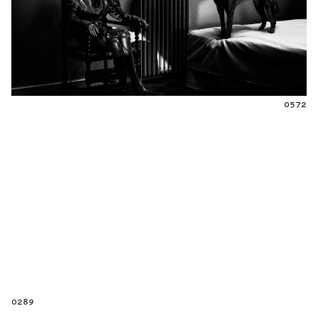
0572
0289