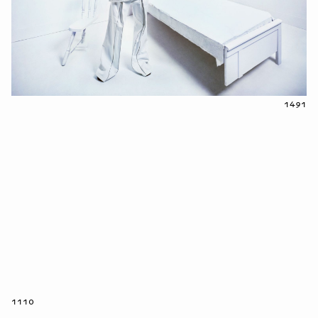
1491
1110